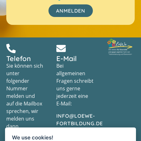
ANMELDEN
Telefon
E-Mail
Sie können sich
Bei
unter
allgemeinen
folgender
Fragen schreibt
Nummer
uns gerne
melden und
jederzeit eine
auf die Mailbox
E-Mail:
sprechen, wir
INFO@LOEWE-
melden uns
FORTBILDUNG.DE
dann
schnellstmöglich
We use cookies!