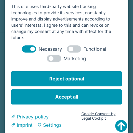
zurück:
This site uses third-party website tracking
0152-
technologies to provide its services, constantly
58465905
improve and display advertisements according to
users' interests. I agree to this and can revoke or
change my consent at any time with effect for the
future.
Necessary
Functional
Impressum
Marketing
Datenschutz
Reject optional
Cookie-Einstellungen ändern
Accept all
© 2025, LöWe GbR
Cookie Consent by
Privacy policy
Legal Cockpit
Imprint
Settings
JETZT ANFRAGEN